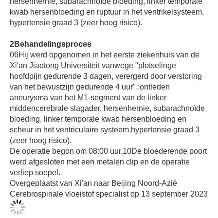
hersenhernie, subarachnoïde bloeding, linker temporale
kwab hersenbloeding en ruptuur in het ventrikelsysteem,
hypertensie graad 3 (zeer hoog risico).
2Behandelingsproces
06Hij werd opgenomen in het eerste ziekenhuis van de
Xi'an Jiaotong Universiteit vanwege "plotselinge
hoofdpijn gedurende 3 dagen, verergerd door verstoring
van het bewustzijn gedurende 4 uur".:ontleden
aneurysma van het M1-segment van de linker
middencerebrale slagader, hersenhernie, subarachnoïde
bloeding, linker temporale kwab hersenbloeding en
scheur in het ventriculaire systeem,hypertensie graad 3
(zeer hoog risico).
De operatie begon om 08:00 uur.10De bloederende poort
werd afgesloten met een metalen clip en de operatie
verliep soepel.
Overgeplaatst van Xi'an naar Beijing Noord-Azië
Cerebrospinale vloeistof specialist op 13 september 2023