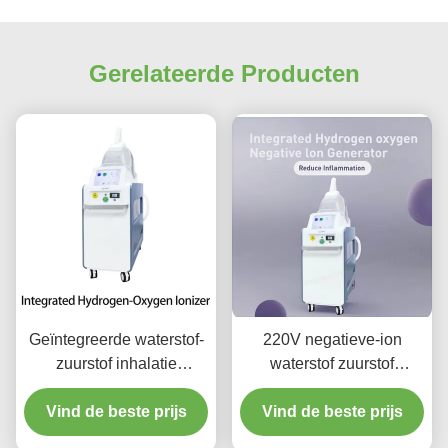
Gerelateerde Producten
Geïntegreerde waterstof-
220V negatieve-ion
zuurstof inhalatie
waterstof zuurstof
machine met 10,4 inch
inhalator Verbeterde
Vind de beste prijs
display
Vind de beste prijs
slaap vermoeidheid
verlichting