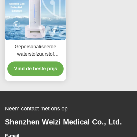
Gepersonaliseerde
waterstofzuurstof
inademing generator
Waterstof en zuurstof
Vind de beste prijs
machines 18Watt
Neem contact met ons op
Shenzhen Weizi Medical Co., Ltd.
E-mail