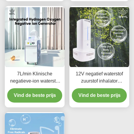
7L/min Klinische
12V negatief waterstof
negatieve-ion waterstof
zuurstof inhalator
zuurstof inhalator 1000W
generator 18W Desktop
Vind de beste prijs
Verbetert de
Vind de beste prijs
Style
bloedcirculatie