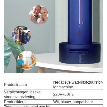
Negatieve waterstof-zuurstof-
Productnaam
ionmachine
Verplichtingen inzake
220V~50Hz
stroomvoorziening
Productkleur:
Wit, blauw, aanpasbaar.
Toepasselijk gebied van het