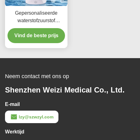
Gepersonaliseerde
waterstofzuurstof
inademing generator
Waterstof en zuurstof
Vind de beste prijs
machines 18Watt
Neem contact met ons op
Shenzhen Weizi Medical Co., Ltd.
E-mail
lzy@szwzyl.com
Werktijd