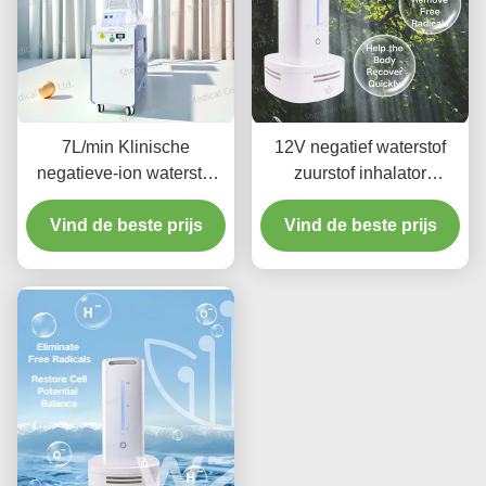
7L/min Klinische
12V negatief waterstof
negatieve-ion waterstof
zuurstof inhalator
zuurstof inhalator 1000W
generator 18W Desktop
Vind de beste prijs
Verbetert de
Vind de beste prijs
Style
bloedcirculatie