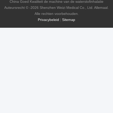
China Goed Kwaliteit de machine van de waterstofinhalatie
Auteursrecht © -2026 Shenzhen Weizi Medical Co., Ltd. Allemaal.
Alle rechten voorbehouden.
Privacybeleid
|
Sitemap