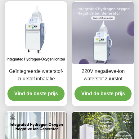
Geïntegreerde waterstof-
220V negatieve-ion
zuurstof inhalatie
waterstof zuurstof
machine met 10,4 inch
inhalator Verbeterde
Vind de beste prijs
display
Vind de beste prijs
slaap vermoeidheid
verlichting