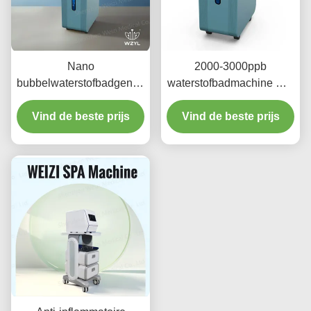
Nano
2000-3000ppb
bubbelwaterstofbadgenerator
waterstofbadmachine met
3L/min met 3 werkwijzen
nano bubbel
Vind de beste prijs
gebruikersvriendelijk
Vind de beste prijs