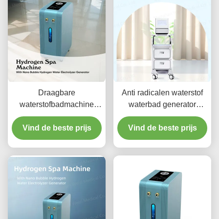
Draagbare
Anti radicalen waterstof
waterstofbadmachine
waterbad generator
ontstekingsremmend
machine DC12V Anti-
Vind de beste prijs
multifunctioneel
Vind de beste prijs
aging