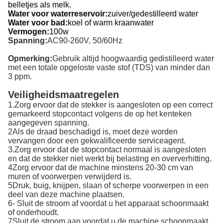
belletjes als melk.
Water voor waterreservoir:
zuiver/gedestilleerd water
Water voor bad:
koel of warm kraanwater
Vermogen:
100w
Spanning:
AC90-260V, 50/60Hz
Opmerking:
Gebruik altijd hoogwaardig gedistilleerd water
met een totale opgeloste vaste stof (TDS) van minder dan
3 ppm.
Veiligheidsmaatregelen
1.Zorg ervoor dat de stekker is aangesloten op een correct
gemarkeerd stopcontact volgens de op het kenteken
aangegeven spanning.
2Als de draad beschadigd is, moet deze worden
vervangen door een gekwalificeerde serviceagent.
3.Zorg ervoor dat de stopcontact normaal is aangesloten
en dat de stekker niet werkt bij belasting en oververhitting.
4Zorg ervoor dat de machine minstens 20-30 cm van
muren of voorwerpen verwijderd is.
5Druk, buig, knijpen, slaan of scherpe voorwerpen in een
deel van deze machine plaatsen.
6- Sluit de stroom af voordat u het apparaat schoonmaakt
of onderhoudt.
7Sluit de stroom aan voordat u de machine schoonmaakt.