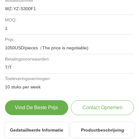
Modelnummer:
WZ-YZ-S300F1
MOQ:
1
Prijs:
1050USD/pieces（The price is negotiable)
Betalingsvoorwaarden:
T/T
Toeleveringsvermogen:
10 stuks per week
Vind De Beste Prijs
Contact Opnemen
Gedetailleerde Informatie
Productbeschrijving