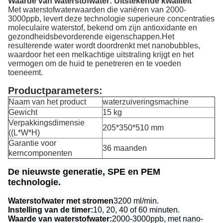
Waarde van waterstofwater: Uitstekende kwaliteit
Met waterstofwaterwaarden die variëren van 2000-
3000ppb, levert deze technologie superieure concentraties
moleculaire waterstof, bekend om zijn antioxidante en
gezondheidsbevorderende eigenschappen.Het
resulterende water wordt doordrenkt met nanobubbles,
waardoor het een melkachtige uitstraling krijgt en het
vermogen om de huid te penetreren en te voeden
toeneemt.
Productparameters:
Naam van het product
waterzuiveringsmachine
Gewicht
15 kg
Verpakkingsdimensie
205*350*510 mm
((L*W*H)
Garantie voor
36 maanden
kerncomponenten
De nieuwste generatie, SPE en PEM
technologie.
Waterstofwater met stromen
3200 ml/min.
Instelling van de timer:
10, 20, 40 of 60 minuten.
Waarde van waterstofwater:
2000-3000ppb, met nano-