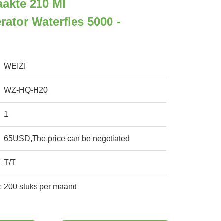
akte 210 Ml
rator Waterfles 5000 -
WEIZI
WZ-HQ-H20
1
65USD,The price can be negotiated
:
T/T
:
200 stuks per maand