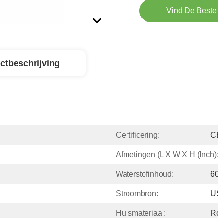
Vind De Beste 
ctbeschrijving
Certificering:
C
Afmetingen (L X W X H (inch)
Waterstofinhoud:
6
Stroombron:
U
Huismateriaal:
Ro