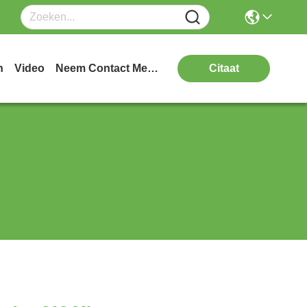
n
Video
Neem Contact Met Ons Op
Citaat