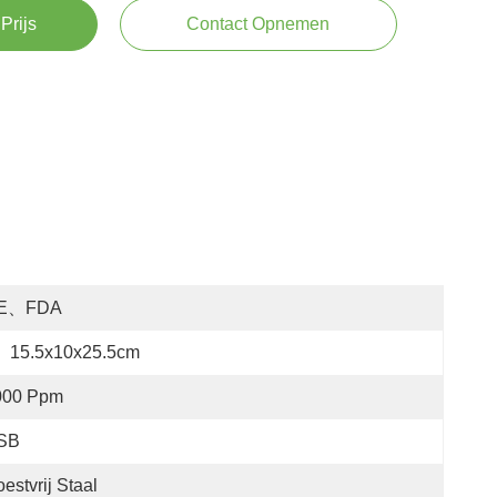
Prijs
Contact Opnemen
E、FDA
:
15.5x10x25.5cm
000 Ppm
SB
estvrij Staal