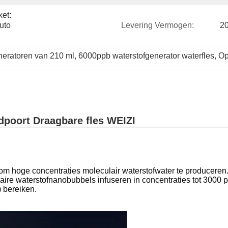
t: 
to 
Levering Vermogen:
2
neratoren van 210 ml
, 
6000ppb waterstofgenerator waterfles
, 
Op
dpoort Draagbare fles WEIZI
om hoge concentraties moleculair waterstofwater te produceren
ire waterstofnanobubbels infuseren in concentraties tot 3000 
 bereiken.