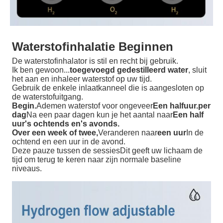
Waterstofinhalatie Beginnen
De waterstofinhalator is stil en recht bij gebruik.
Ik ben gewoon...
toegevoegd gedestilleerd water
, sluit
het aan en inhaleer waterstof op uw tijd.
Gebruik de enkele inlaatkanneel die is aangesloten op
de waterstofuitgang.
Begin.
Ademen waterstof voor ongeveer
Een halfuur.
per
dag
Na een paar dagen kun je het aantal
naar
Een half
uur's ochtends en's avonds.
Over een week of twee,
Veranderen naar
een uur
In de
ochtend en een uur in de avond.
Deze pauze tussen de sessies
Dit geeft uw lichaam de
tijd om terug te keren naar zijn normale baseline
niveaus.