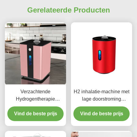
Gerelateerde Producten
Verzachtende
H2 inhalatie-machine met
Hydrogentherapie
lage doorstroming
Machine Verbeter de
Draagbare
slaapkwaliteit 150 ml/min
Vind de beste prijs
waterstofgasinhalator
Vind de beste prijs
Geruisloos