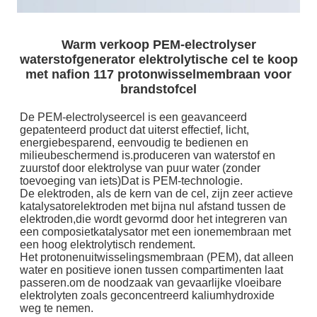
Warm verkoop PEM-electrolyser
waterstofgenerator elektrolytische cel te koop
met nafion 117 protonwisselmembraan voor
brandstofcel
De PEM-electrolyseercel is een geavanceerd
gepatenteerd product dat uiterst effectief, licht,
energiebesparend, eenvoudig te bedienen en
milieubeschermend is.produceren van waterstof en
zuurstof door elektrolyse van puur water (zonder
toevoeging van iets)Dat is PEM-technologie.
De elektroden, als de kern van de cel, zijn zeer actieve
katalysatorelektroden met bijna nul afstand tussen de
elektroden,die wordt gevormd door het integreren van
een composietkatalysator met een ionemembraan met
een hoog elektrolytisch rendement.
Het protonenuitwisselingsmembraan (PEM), dat alleen
water en positieve ionen tussen compartimenten laat
passeren.om de noodzaak van gevaarlijke vloeibare
elektrolyten zoals geconcentreerd kaliumhydroxide
weg te nemen.