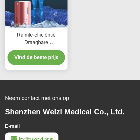
Ruimte-efficiëntie
Draagbare
waterstofinhalator 150 ml
Vind de beste prijs
225 ml
Neem contact met ons op
Shenzhen Weizi Medical Co., Ltd.
E-mail
lzy@szwzyl.com