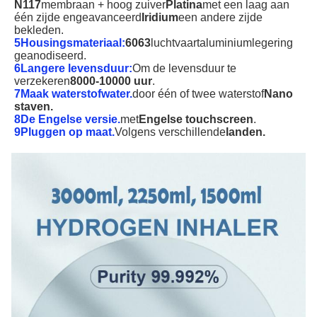
N117
membraan + hoog zuiver
Platina
met een laag aan
één zijde en
geavanceerd
Iridium
een andere zijde
bekleden.
5Housingsmateriaal:
6063
luchtvaartaluminiumlegering
geanodiseerd.
6Langere levensduur:
Om de levensduur te
verzekeren
8000-10000 uur
.
7Maak waterstofwater.
door één of twee waterstof
Nano
staven.
8De Engelse versie.
met
Engelse touchscreen
.
9Pluggen op maat.
Volgens verschillende
landen.