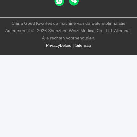
China Goed Kwaliteit de machine van de waterstofinhalatie
Auteursrecht © -2026 Shenzhen Weizi Medical Co., Ltd. Allemaal.
Alle rechten voorbehouden.
Privacybeleid
|
Sitemap