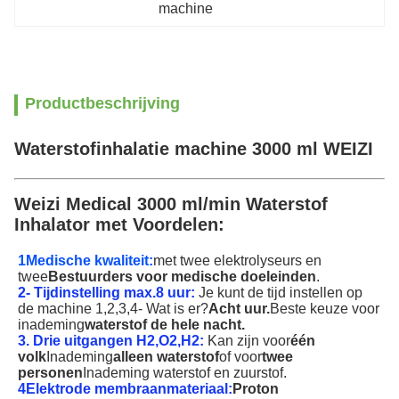
machine
Productbeschrijving
Waterstofinhalatie machine 3000 ml WEIZI
Weizi Medical 3000 ml/min Waterstof
Inhalator met Voordelen:
1Medische kwaliteit:
met twee elektrolyseurs en
twee
Bestuurders voor medische doeleinden
.
2- Tijdinstelling max.
8
uur:
Je kunt de tijd instellen op
de machine 1,2,3,4- Wat is er?
Acht uur.
Beste keuze voor
inademing
waterstof de hele nacht.
3. Drie uitgangen H2,O2,H2:
Kan zijn voor
één
volk
Inademing
alleen waterstof
of voor
twee
personen
Inademing
waterstof en zuurstof.
4Elektrode membraanmateriaal:
Proton