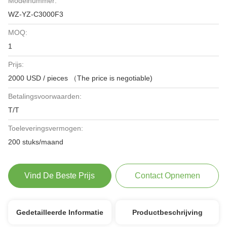
Modelnummer:
WZ-YZ-C3000F3
MOQ:
1
Prijs:
2000 USD / pieces （The price is negotiable)
Betalingsvoorwaarden:
T/T
Toeleveringsvermogen:
200 stuks/maand
Vind De Beste Prijs
Contact Opnemen
Gedetailleerde Informatie
Productbeschrijving